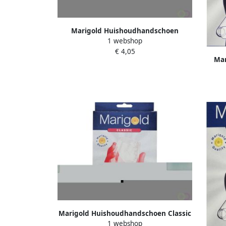
Marigold Huishoudhandschoen
1 webshop
Kitchen geel medium
€ 4,05
Mar
Marigold Huishoudhandschoen Classic
1 webshop
rood large