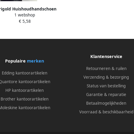
igold Huishoudhandschoen
1 webshop
Outdoor zwart large
€ 5,58
Klantenservice
Populaire
merken
Retourneren & ruilen
Edding kantoorartikelen
Verzending & bezorging
Quantore kantoorartikelen
Status van bestelling
HP kantoorartikelen
Garantie & reparatie
Brother kantoorartikelen
Betaalmogelijkheden
Moleskine kantoorartikelen
Voorraad & beschikbaarheid