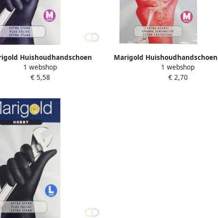
igold Huishoudhandschoen
Marigold Huishoudhandschoen 
1 webshop
1 webshop
Outdoor zwart medium
rood medium
€ 5,58
€ 2,70