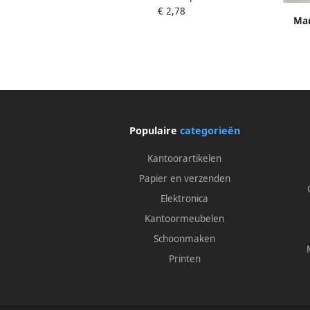
€ 2,78
Mar
Populaire
categorieën
Kantoorartikelen
Papier en verzenden
Elektronica
Kantoormeubelen
Schoonmaken
Printen