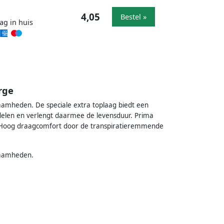
4,05
Bestel »
ag in huis
rge
aamheden. De speciale extra toplaag biedt een
delen en verlengt daarmee de levensduur. Prima
. Hoog draagcomfort door de transpiratieremmende
zaamheden.