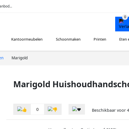
anbod...
Kantoormeubelen
Schoonmaken
Printen
Eten 
en
Marigold
Marigold Huishoudhandscho
0
Beschikbaar voor
4