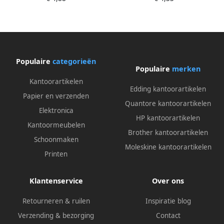
Populaire
categorieën
Populaire
merken
Kantoorartikelen
Edding kantoorartikelen
Papier en verzenden
Quantore kantoorartikelen
Elektronica
HP kantoorartikelen
Kantoormeubelen
Brother kantoorartikelen
Schoonmaken
Moleskine kantoorartikelen
Printen
Klantenservice
Over ons
Retourneren & ruilen
Inspiratie blog
Verzending & bezorging
Contact