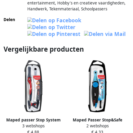
entertainment, Hobby's en creatieve vaardigheden,
Handwerk, Tekenmateriaal, Schoolpassers
Delen
Vergelijkbare producten
Maped passer Stop System
Maped Passer Stop&Safe
3 webshops
2 webshops
Innovation 3-delig op blister
3delig display Ã¡ 10 stuks
€ 4,88
€ 4,33
assorti