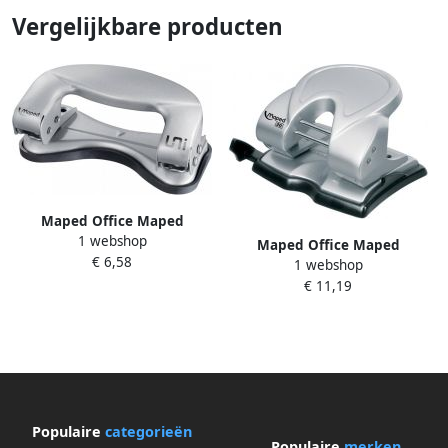
Vergelijkbare producten
Maped Office Maped
1 webshop
perforator Universal Metal
Maped Office Maped
€ 6,58
blister grijs en zwart
1 webshop
perforator Universal Metal
€ 11,19
capaciteit: 20 blad
Populaire
categorieën
Populaire
merken