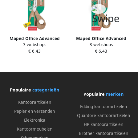
Maped Office Advanced
Maped Office Advanced
3 webshops
3 webshops
Wood schaar 21 cm
Wood schaar 21 cm
€ 6,43
€ 6,43
asymmetrische ogen voor
asymmetrisch
linkshandigen
Populaire
categorieën
Populaire
merken
Kantoorartikelen
Edding kantoorartikelen
Papier en verzenden
Quantore kantoorartikelen
Elektronica
HP kantoorartikelen
Kantoormeubelen
Brother kantoorartikelen
Schoonmaken