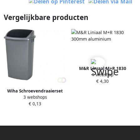
Vergelijkbare producten
M&R Liniaal M+R 1830
1 webshop
300mm aluminium
€ 4,30
Wiha Schroevendraaierset
3 webshops
SoftFinish sleufkop
€ 0,13
Â PhillipsÂ 6
deligÂ metÂ doorgaande
zeskantschacht en
massieveÂ stalenÂ kap(21250
)