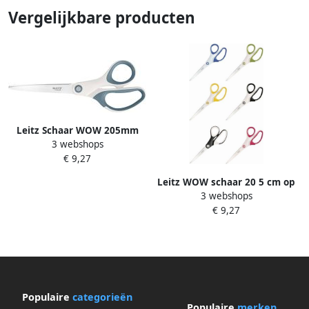
Vergelijkbare producten
Leitz Schaar WOW 205mm
3 webshops
titanium wit
€ 9,27
Leitz WOW schaar 20 5 cm op
3 webshops
blister roze
€ 9,27
Populaire
categorieën
Populaire
merken