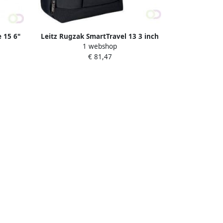
 15 6"
Leitz Rugzak SmartTravel 13 3 inch
1 webshop
zwart
€ 81,47