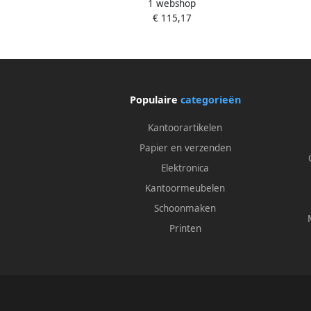
1 webshop
Smart Blauw
€ 115,17
Populaire
categorieën
Kantoorartikelen
Papier en verzenden
Elektronica
Kantoormeubelen
Schoonmaken
Printen