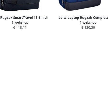
 Rugzak SmartTravel 15 6 inch
Leitz Laptop Rugzak Complete
1 webshop
1 webshop
zwart
Smart Blauw
€ 118,11
€ 130,30