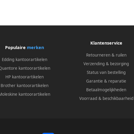
Klantenservice
Populaire
merken
Retourneren & ruilen
Edding kantoorartikelen
Verzending & bezorging
Quantore kantoorartikelen
Status van bestelling
HP kantoorartikelen
Garantie & reparatie
Brother kantoorartikelen
Betaalmogelijkheden
Moleskine kantoorartikelen
Voorraad & beschikbaarheid