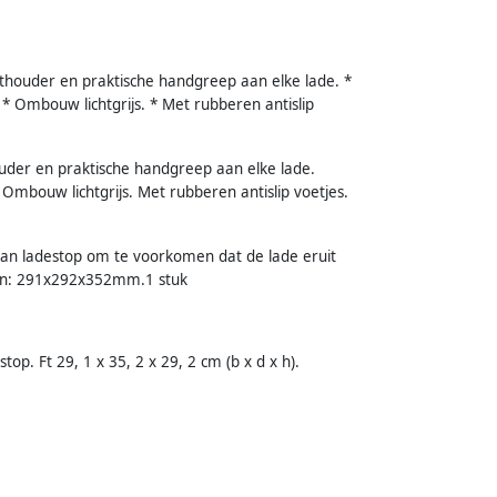
ethouder en praktische handgreep aan elke lade. *
* Ombouw lichtgrijs. * Met rubberen antislip
uder en praktische handgreep aan elke lade.
Ombouw lichtgrijs. Met rubberen antislip voetjes.
van ladestop om te voorkomen dat de lade eruit
ngen: 291x292x352mm.1 stuk
op. Ft 29, 1 x 35, 2 x 29, 2 cm (b x d x h).