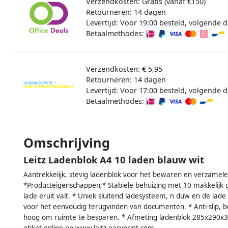
Verzendkosten: Gratis (vanaf €150)
Retourneren: 14 dagen
Levertijd: Voor 19:00 besteld, volgende d
Betaalmethodes:
Verzendkosten: € 5,95
Retourneren: 14 dagen
Levertijd: Voor 17:00 besteld, volgende d
Betaalmethodes:
Omschrijving
Leitz Ladenblok A4 10 laden blauw wit
Aantrekkelijk, stevig ladenblok voor het bewaren en verzamel
*Producteigenschappen;* Stabiele behuizing met 10 makkelijk 
lade eruit valt. * Uniek sluitend ladesysteem, n duw en de lade 
voor het eenvoudig terugvinden van documenten. * Anti-slip, 
hoog om ruimte te besparen. * Afmeting ladenblok 285x290x3
etiket online op www.leitz-easyprint.com.