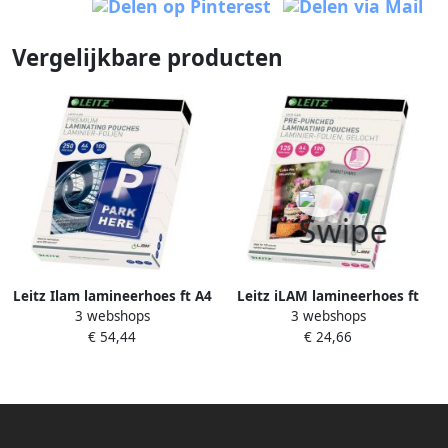
Vergelijkbare producten
Leitz Ilam lamineerhoes ft A4
Leitz iLAM lamineerhoes ft
3 webshops
3 webshops
250 micron (2 x 250 micron)
A4 250 micron (2 x 125
€ 54,44
€ 24,66
pak van 100 stuks
micron) geperforeerd pak
van 100 stuks