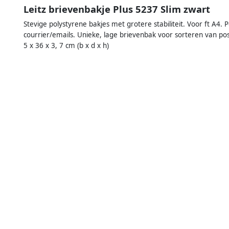
Leitz brievenbakje Plus 5237 Slim zwart
Stevige polystyrene bakjes met grotere stabiliteit. Voor ft A4.
courrier/emails. Unieke, lage brievenbak voor sorteren van post
5 x 36 x 3, 7 cm (b x d x h)