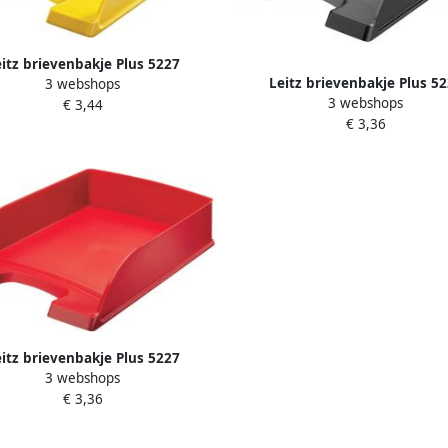
itz brievenbakje Plus 5227
Leitz brievenbakje Plus 5
3 webshops
Standaard geel
3 webshops
Standaard zwart
€ 3,44
€ 3,36
itz brievenbakje Plus 5227
3 webshops
Standaard rood
€ 3,36