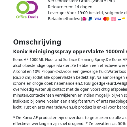
Verzendkosten: Gratis (vanaf €150)
Retourneren: 14 dagen
Levertijd: Voor 19:00 besteld, volgende d
Betaalmethodes:
Omschrijving
Konix Reinigingsspray oppervlakte 1000ml 
Konix AF 1000ML Floor and Surface Cleaning Spray.De Konix AF 
alcoholbestendige oppervlakten.Ze hebben een effectieve werki
Alcohol en 10% Propan-2-ol.voor een gevoelige huid.Waterloos 
(ca.30 cm) zodat alle oppervlakten bedekt zijn.Na aanbrengen 
schone en droge doek nabehandelen.CTGB goedgekeurd.Veilighe
overvloedig water.Bij contact met de ogen voorzichtig afspoe
minuten.contactlenzen verwijderen en indien mogelijk blijven 
inslikken: bij onwel voelen een antigifcentrum of arts raadpleg
lucht, rust en arts waarschuwen.Dit product is enkel voor bero
* De Konix AF producten zijn onverdunt te gebruiken op alle a
effectieve werking en zijn snel drogend. * Ze bevatten ca. 50%