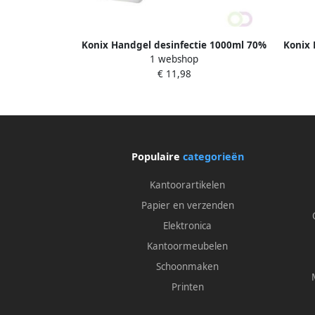
Konix Handgel desinfectie 1000ml 70%
Konix 
1 webshop
alcohol incl pomp
€ 11,98
Populaire
categorieën
Kantoorartikelen
Papier en verzenden
Elektronica
Kantoormeubelen
Schoonmaken
Printen