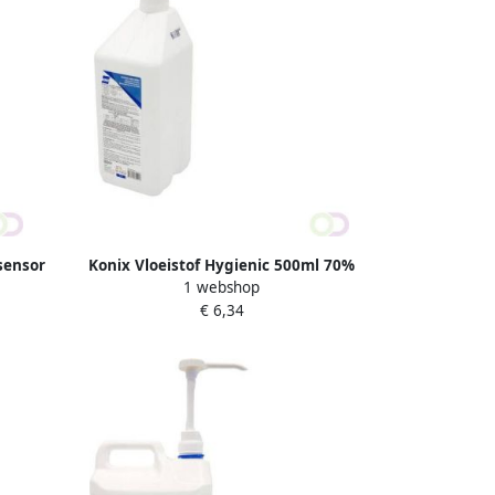
sensor
Konix Vloeistof Hygienic 500ml 70%
1 webshop
rt
alcohol incl pomp
€ 6,34