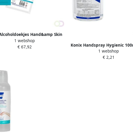
Alcoholdoekjes Hand&amp Skin
1 webshop
250 sachets
Konix Handspray Hygienic 10
€ 67,92
1 webshop
alcohol
€ 2,21