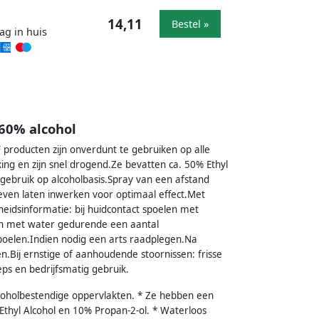
14,11
Bestel »
ag in huis
60% alcohol
producten zijn onverdunt te gebruiken op alle
ng en zijn snel drogend.Ze bevatten ca. 50% Ethyl
gebruik op alcoholbasis.Spray van een afstand
even laten inwerken voor optimaal effect.Met
idsinformatie: bij huidcontact spoelen met
len met water gedurende een aantal
spoelen.Indien nodig een arts raadplegen.Na
en.Bij ernstige of aanhoudende stoornissen: frisse
eps en bedrijfsmatig gebruik.
lcoholbestendige oppervlakten. * Ze hebben een
 Ethyl Alcohol en 10% Propan-2-ol. * Waterloos