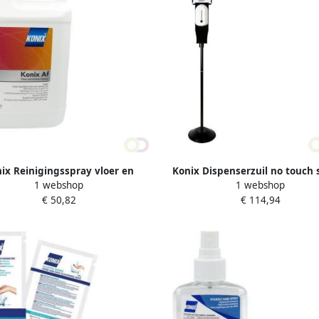
ix Reinigingsspray vloer en
Konix Dispenserzuil no touch 
1 webshop
1 webshop
ervlakte 5000ml 60% alcohol
voor vloeistof 150cm zwa
€ 50,82
€ 114,94