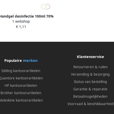
Handgel desinfectie 100ml 70%
1 webshop
alcohol
€ 1,11
Klantenservice
Populaire
merken
Retourneren & ruilen
Edding kantoorartikelen
Verzending & bezorging
Quantore kantoorartikelen
Status van bestelling
HP kantoorartikelen
Garantie & reparatie
Brother kantoorartikelen
Betaalmogelijkheden
Moleskine kantoorartikelen
Voorraad & beschikbaarheid