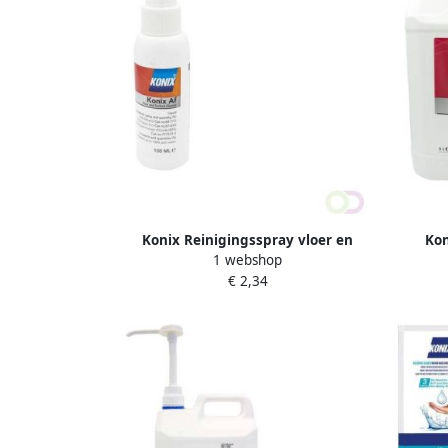
Konix Reinigingsspray vloer en
Kon
1 webshop
oppervlakte 100ml 60% alcohol
opp
€ 2,34