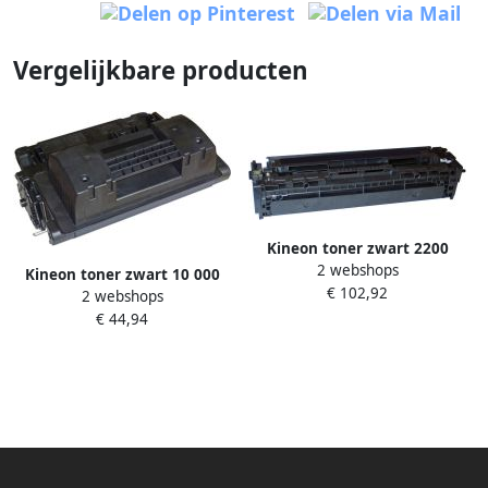
Vergelijkbare producten
Kineon toner zwart 2200
2 webshops
pagina&apos;s voor HP OEM:
Kineon toner zwart 10 000
€ 102,92
CB540A
2 webshops
pagina&apos;s voor HP OEM:
€ 44,94
CC364A