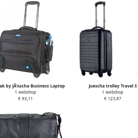
ak by JÃ¼scha Business Laptop
Juescha trolley Travel S
1 webshop
1 webshop
y RPET voor laptops tot 17 inch
€ 93,11
€ 123,87
zwart