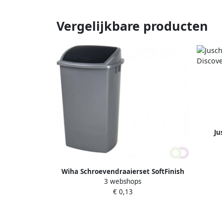
Vergelijkbare producten
Ju
Dis
Wiha Schroevendraaierset SoftFinish
3 webshops
sleufkop Â PhillipsÂ 6
€ 0,13
deligÂ metÂ doorgaande
zeskantschacht en
massieveÂ stalenÂ kap(21250 )