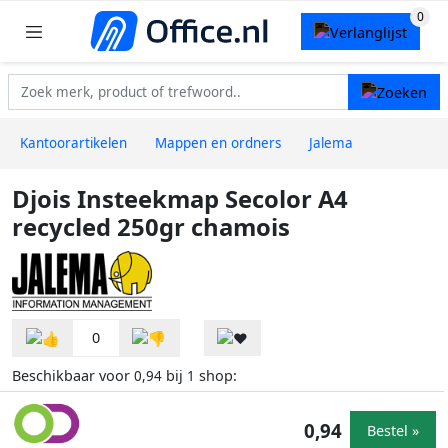
Kantoorartikelen
Mappen en ordners
Jalema
Djois Insteekmap Secolor A4
recycled 250gr chamois
0
Beschikbaar voor
bij
shop:
0,94
1
0,94
Bestel »