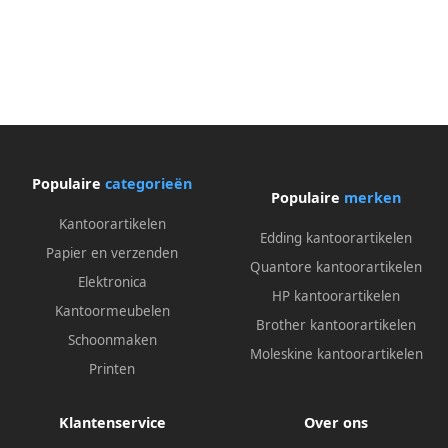
Populaire
categorieën
Populaire
merken
Kantoorartikelen
Edding kantoorartikelen
Papier en verzenden
Quantore kantoorartikelen
Elektronica
HP kantoorartikelen
Kantoormeubelen
Brother kantoorartikelen
Schoonmaken
Moleskine kantoorartikelen
Printen
Klantenservice
Over ons