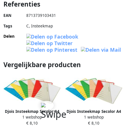
Referenties
EAN
8713739103431
Tags
C, Insteekmap
Delen
Vergelijkbare producten
Djois Insteekmap Secolor A4
Djois Insteekmap Secolor A4
1 webshop
1 webshop
recycled 250gr chamois
recycled 250gr geel
€ 8,10
€ 8,10