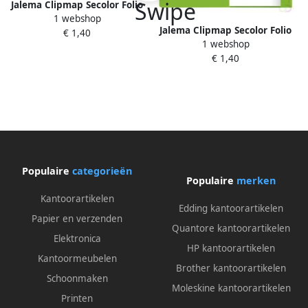
Jalema Clipmap Secolor Folio
1 webshop
100% gerecycled karton
Jalema Clipmap Secolor Folio
€ 1,40
250gr geel
1 webshop
100% gerecycled karton
€ 1,40
250gr groen
Populaire
categorieën
Populaire
merken
Kantoorartikelen
Edding kantoorartikelen
Papier en verzenden
Quantore kantoorartikelen
Elektronica
HP kantoorartikelen
Kantoormeubelen
Brother kantoorartikelen
Schoonmaken
Moleskine kantoorartikelen
Printen