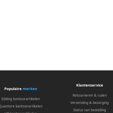
Klantenservice
Populaire
merken
Retourneren & ruilen
Edding kantoorartikelen
Verzending & bezorging
Quantore kantoorartikelen
Status van bestelling