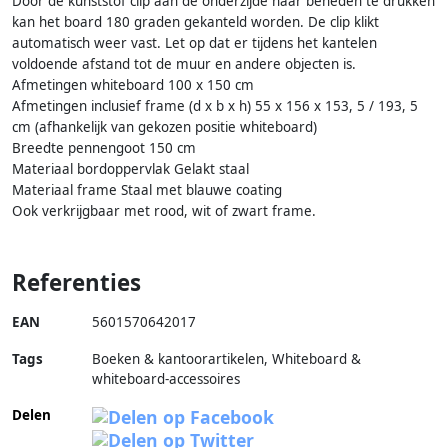
Door de kunststof clip aan de onderzijde naar beneden te drukken
kan het board 180 graden gekanteld worden. De clip klikt
automatisch weer vast. Let op dat er tijdens het kantelen
voldoende afstand tot de muur en andere objecten is.
Afmetingen whiteboard 100 x 150 cm
Afmetingen inclusief frame (d x b x h) 55 x 156 x 153, 5 / 193, 5
cm (afhankelijk van gekozen positie whiteboard)
Breedte pennengoot 150 cm
Materiaal bordoppervlak Gelakt staal
Materiaal frame Staal met blauwe coating
Ook verkrijgbaar met rood, wit of zwart frame.
Referenties
EAN
5601570642017
Tags
Boeken & kantoorartikelen, Whiteboard &
whiteboard-accessoires
Delen