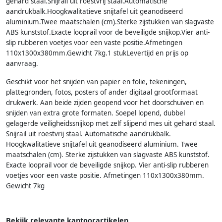
gehard staal.Snijrail uit roestvrij staal.Automatische
aandrukbalk.Hoogkwalitatieve snijtafel uit geanodiseerd
aluminium.Twee maatschalen (cm).Sterke zijstukken van slagvaste
ABS kunststof.Exacte looprail voor de beveiligde snijkop.Vier anti-
slip rubberen voetjes voor een vaste positie.Afmetingen
110x1300x380mm.Gewicht 7kg.1 stukLevertijd en prijs op
aanvraag.
Geschikt voor het snijden van papier en folie, tekeningen,
plattegronden, fotos, posters of ander digitaal grootformaat
drukwerk. Aan beide zijden geopend voor het doorschuiven en
snijden van extra grote formaten. Soepel lopend, dubbel
gelagerde veiligheidssnijkop met zelf slijpend mes uit gehard staal.
Snijrail uit roestvrij staal. Automatische aandrukbalk.
Hoogkwalitatieve snijtafel uit geanodiseerd aluminium. Twee
maatschalen (cm). Sterke zijstukken van slagvaste ABS kunststof.
Exacte looprail voor de beveiligde snijkop. Vier anti-slip rubberen
voetjes voor een vaste positie. Afmetingen 110x1300x380mm.
Gewicht 7kg
Bekijk relevante kantoorartikelen