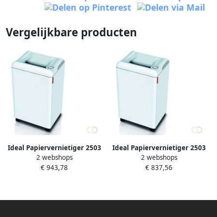
Vergelijkbare producten
Ideal Papiervernietiger 2503
Ideal Papiervernietiger 2503
2 webshops
2 webshops
snippers 2x15mm
stroken 4mm
€ 943,78
€ 837,56