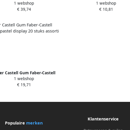
1 webshop
1 webshop
e display 20 stuks assorti kleur:
set sky blue 2x grafietpotl 
€ 39,74
€ 10,81
se violet en ocean metallic
sleeve mini 1x slijper sleeve
er Castell Gum Faber-Castell
1 webshop
j pastel display 20 stuks assorti
€ 19,71
kleuren
Klantenservice
Populaire
merken