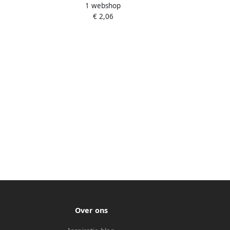
1 webshop
1x gum
groen stof- en PVC vrij
€ 2,06
 mini
Over ons