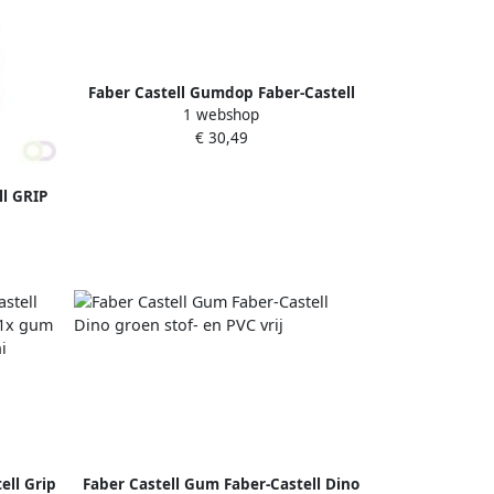
Faber Castell Gumdop Faber-Castell
1 webshop
Grip 2001 RollOnn assorti 2stuks
€ 30,49
display a 24 stuks
ll GRIP
uks
ell Grip
Faber Castell Gum Faber-Castell Dino