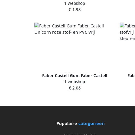
1 webshop
Sparkle display 20 stuks wit
Sparkl
€ 1,98
ro
Faber Castell Gum Faber-Castell
Fab
1 webshop
Unicorn roze stof- en PVC vrij
stofvri
€ 2,06
Populaire
categorieën