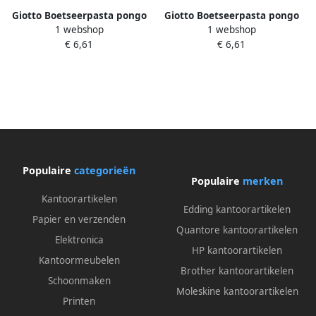
Giotto Boetseerpasta pongo
Giotto Boetseerpasta pongo
1 webshop
1 webshop
zwart pak van 450 g
rood pak van 450 g
€ 6,61
€ 6,61
Populaire
categorieën
Populaire
merken
Kantoorartikelen
Edding kantoorartikelen
Papier en verzenden
Quantore kantoorartikelen
Elektronica
HP kantoorartikelen
Kantoormeubelen
Brother kantoorartikelen
Schoonmaken
Moleskine kantoorartikelen
Printen