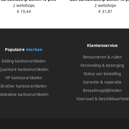
2 webshops
2 webshops
blauw 100 stuks
100 stuks
€ 19,44
€ 31,87
Klantenservice
Populaire
merken
Retourneren & ruilen
Edding kantoorartikelen
Verzending & bezorging
Quantore kantoorartikelen
Status van bestelling
HP kantoorartikelen
Garantie & reparatie
Brother kantoorartikelen
Betaalmogelijkheden
Moleskine kantoorartikelen
Voorraad & beschikbaarheid