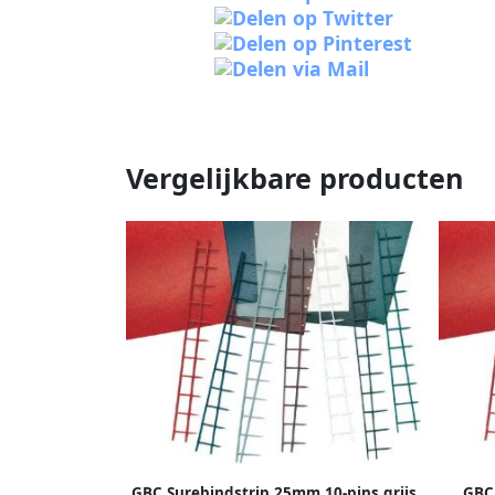
Vergelijkbare producten
GBC Surebindstrip 25mm 10-pins grijs
GBC