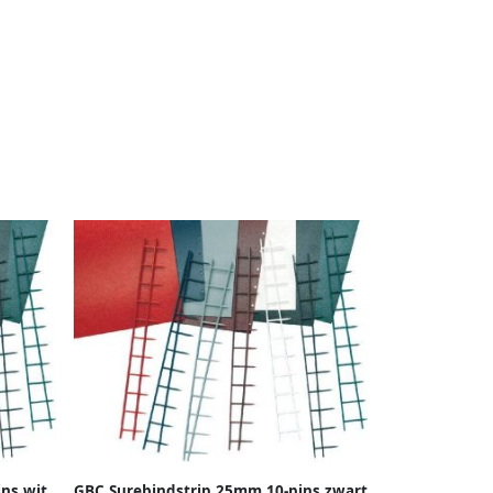
ns wit
GBC Surebindstrip 25mm 10-pins zwart