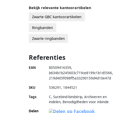
Bekijk relevante kantoorartikelen
Zwarte GBC kantoorartikelen
Ringbanden
Zwarte ringbanden
Referenties
EAN
80509416359
,
b634b1b245603c719ce8199c1b1d5566
,
219d405f098ff5a33290159d4d10e47d
SKU
536291
,
1844521
Tags
C, Surebind-bindstrip, Archiveren en
indelen, Benodigdheden voor inbinde
Delen