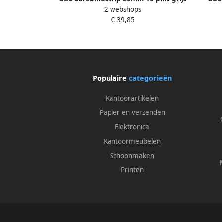
2 webshops
100 stuks
€ 39,85
Populaire
categorieën
Kantoorartikelen
Papier en verzenden
Elektronica
Kantoormeubelen
Schoonmaken
Printen