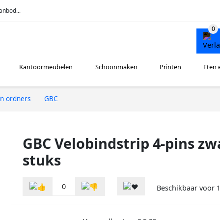
anbod...
Kantoormeubelen
Schoonmaken
Printen
Eten 
n ordners
GBC
GBC Velobindstrip 4-pins zw
stuks
0
Beschikbaar voor