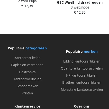
2 webshops
A4 wit 100 stuks
GBC WireBind draadruggen
€ 12,35
3 webshops
doos van 100 stuks 6 mm
€ 12,35
zilver
Populaire
categorieën
Populaire
merken
Kantoorartikelen
Edding kantoorartikelen
Papier en verzenden
Quantore kantoorartikelen
Elektronica
HP kantoorartikelen
Kantoormeubelen
Brother kantoorartikelen
Schoonmaken
Moleskine kantoorartikelen
Printen
Klantenservice
Over ons