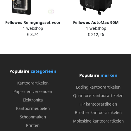
Fellowes Reinigingsset voor
Fellowes AutoMax 90M
1 webshop
1 webshop
smartphone's
papierversnipperaar zwart
€ 3,74
€ 212,26
90 vellen automatisch 17 L
Populaire
categorieën
Populaire
merken
Kantoorartikelen
Edding kantoorartikelen
Papier en verzenden
Quantore kantoorartikelen
Elektronica
HP kantoorartikelen
Kantoormeubelen
Brother kantoorartikelen
Schoonmaken
Moleskine kantoorartikelen
Printen