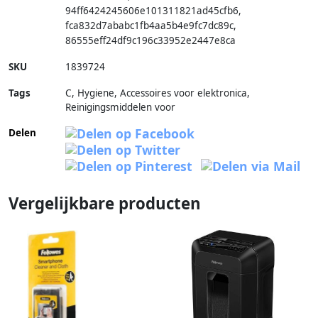
94ff6424245606e101311821ad45cfb6
,
fca832d7ababc1fb4aa5b4e9fc7dc89c
,
86555eff24df9c196c33952e2447e8ca
SKU
1839724
Tags
C, Hygiene, Accessoires voor elektronica,
Reinigingsmiddelen voor
Delen
Vergelijkbare producten