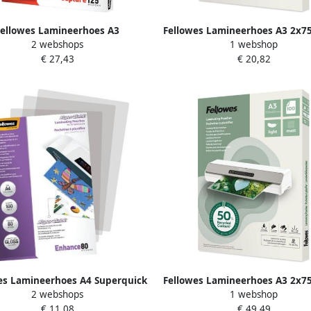
Fellowes Lamineerhoes A3
Fellowes Lamineerhoes A3 2x7
2 webshops
1 webshop
125micron glans 100 stuks
recycled glans 100stuks
€ 27,43
€ 20,82
es Lamineerhoes A4 Superquick
Fellowes Lamineerhoes A3 2x7
2 webshops
1 webshop
2x80micron 100 stuks
recycled mat 100stuks
€ 11,08
€ 49,49