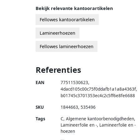
Bekijk relevante kantoorartikelen
Fellowes kantoorartikelen
Lamineerhoezen
Fellowes lamineerhoezen
Referenties
EAN
77511530623
,
4dacd105c00c75f0ddafb1a1a8a4363f
,
b01745c3701353ec4c2c5ff6e8fe6688
SKU
1844663
,
535496
Tags
C, Algemene kantoorbenodigdheden,
Lamineerfolie en -, Lamineerfolie en -
hoezen