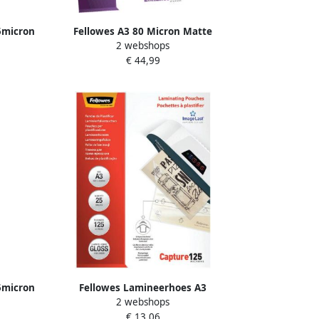
5micron
Fellowes A3 80 Micron Matte
2 webshops
lamineerhoezen (100 stuks)
€ 44,99
5micron
Fellowes Lamineerhoes A3
2 webshops
2x125micron glans 25 stuks
€ 13,06