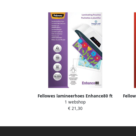
Fellowes lamineerhoes Enhance80 ft
Fellow
1 webshop
A3 160 micron (2 x 80 micron) pak van
A3 250 
€ 21,30
100 stuks