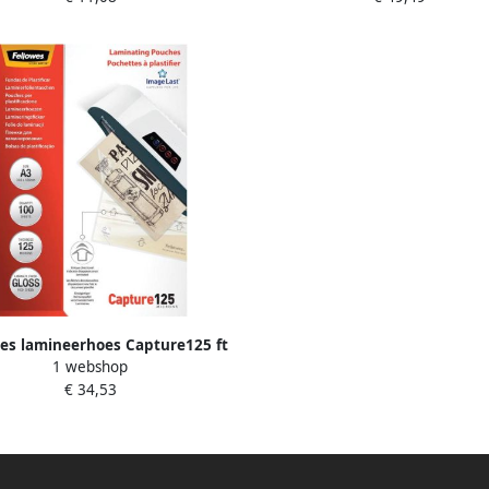
es lamineerhoes Capture125 ft
1 webshop
micron (2 x 125 micron) pak van
€ 34,53
100 stuks