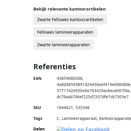
Bekijk relevante kantoorartikelen
Zwarte Fellowes kantoorartikelen
Fellowes lamineerapparaten
Zwarte lamineerapparaten
Referenties
EAN
43859680306
,
4a8d38593891d24450eef419e60608de
5771742e930a9e763429ac6eceb97fda
,
dc79aab706ef225d7337dfe7cb7303e7
SKU
1844621
,
535348
Tags
C, Lamineerapparaat, Kantoorapparat
Delen