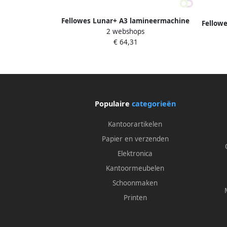
Fellowes Lunar+ A3 lamineermachine
Fellowe
2 webshops
(blauw)
€ 64,31
Populaire
categorieën
Kantoorartikelen
Papier en verzenden
Elektronica
Kantoormeubelen
Schoonmaken
Printen