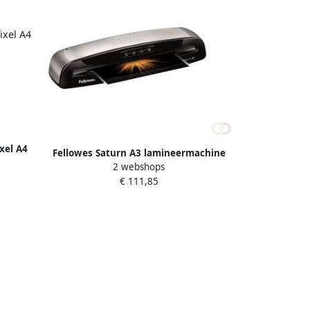
xel A4
Fellowes Saturn A3 lamineermachine
2 webshops
ideaal voor klein kantoor
€ 111,85