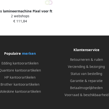
s lamineermachine Pixel voor ft
2 webshops
A3
€ 111,84
Klantenservice
Populaire
merken
Retourneren & ruilen
Edding kantoorartikelen
Verzending & bezorging
Quantore kantoorartikelen
Status van bestelling
HP kantoorartikelen
Garantie & reparatie
Brother kantoorartikelen
Betaalmogelijkheden
Moleskine kantoorartikelen
Voorraad & beschikbaarheid