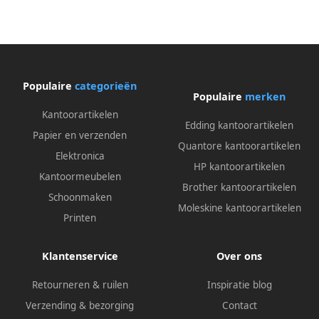
Populaire
categorieën
Populaire
merken
Kantoorartikelen
Edding kantoorartikelen
Papier en verzenden
Quantore kantoorartikelen
Elektronica
HP kantoorartikelen
Kantoormeubelen
Brother kantoorartikelen
Schoonmaken
Moleskine kantoorartikelen
Printen
Klantenservice
Over ons
Retourneren & ruilen
Inspiratie blog
Verzending & bezorging
Contact