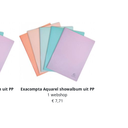
 uit PP
Exacompta Aquarel showalbum uit PP
1 webshop
 in
van 500 mm met 30 tassen in
€ 7,71
geassorteerde kleuren