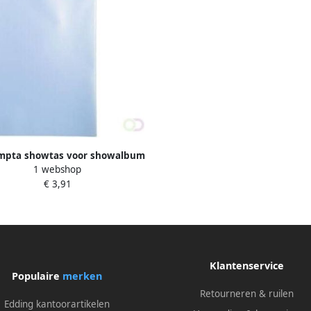
mpta showtas voor showalbum
1 webshop
gen uit gekorreld PP pak van 10
€ 3,91
tassen transparant
Klantenservice
Populaire
merken
Retourneren & ruilen
Edding kantoorartikelen