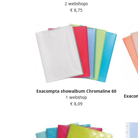
2 webshops
tassen
€ 8,75
Exacompta showalbum Chromaline 60
Exacom
1 webshop
tassen geassorteerde kleuren
va
€ 8,09