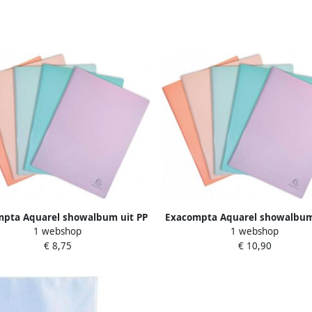
pta Aquarel showalbum uit PP
Exacompta Aquarel showalbum
1 webshop
1 webshop
n 500 mm met 40 tassen in
van 500 mm met 60 tassen
€ 8,75
€ 10,90
geassorteerde kleuren
geassorteerde kleuren