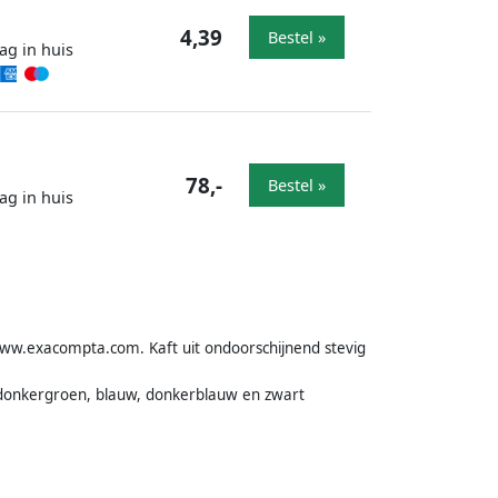
4,39
Bestel »
ag in huis
78,-
Bestel »
ag in huis
www.exacompta.com. Kaft uit ondoorschijnend stevig
, donkergroen, blauw, donkerblauw en zwart