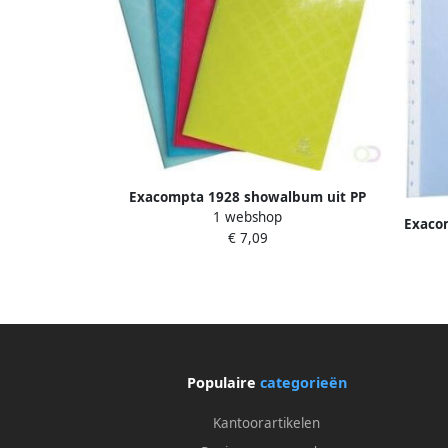
Exacompta 1928 showalbum uit PP
1 webshop
met 30 tassen geassorteerde kleuren
Exaco
€ 7,09
met rin
Populaire
categorieën
Kantoorartikelen