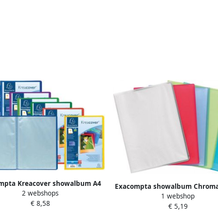
mpta Kreacover showalbum A4
Exacompta showalbum Chroma
2 webshops
60 tassen
1 webshop
tassen
€ 8,58
€ 5,19