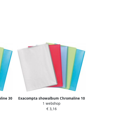
line 30
Exacompta showalbum Chromaline 10
1 webshop
tassen
€ 3,16