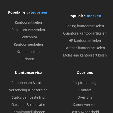
Populaire
categorieën
Populaire
merken
Kantoorartikelen
Edding kantoorartikelen
Papier en verzenden
Quantore kantoorartikelen
Elektronica
HP kantoorartikelen
Kantoormeubelen
Brother kantoorartikelen
Schoonmaken
Moleskine kantoorartikelen
Printen
Klantenservice
Over ons
Retourneren & ruilen
Inspiratie blog
Verzending & bezorging
Contact
Status van bestelling
Over ons
Garantie & reparatie
Samenwerken
Betaalmogelijkheden
Betrouwbaarheid