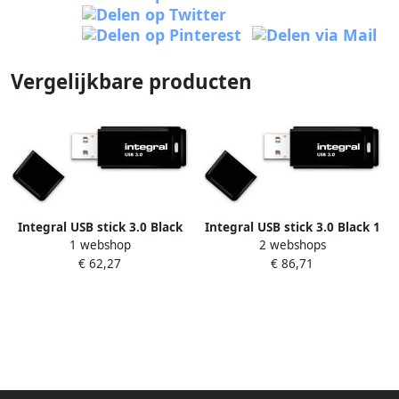
Vergelijkbare producten
Integral USB stick 3.0 Black
Integral USB stick 3.0 Black 1
1 webshop
2 webshops
512 GB zwart
TB zwart
€ 62,27
€ 86,71