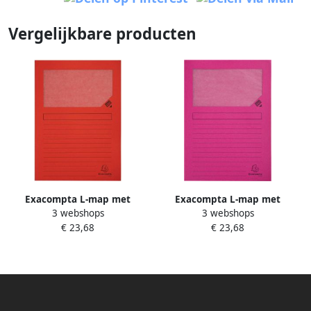
Vergelijkbare producten
Exacompta L-map met
Exacompta L-map met
3 webshops
3 webshops
venster Forever pak van 100
venster Forever pak van 100
€ 23,68
€ 23,68
stuks rood
stuks roze