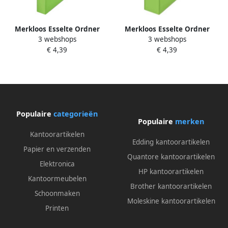
Merkloos Esselte Ordner
Merkloos Esselte Ordner
3 webshops
3 webshops
Power N° 1 Vivida ft A4 rug
Power N° 1 Vivida ft A4 rug
€ 4,39
€ 4,39
van 5 cm groen
van 7 5 cm groen
Populaire
categorieën
Populaire
merken
Kantoorartikelen
Edding kantoorartikelen
Papier en verzenden
Quantore kantoorartikelen
Elektronica
HP kantoorartikelen
Kantoormeubelen
Brother kantoorartikelen
Schoonmaken
Moleskine kantoorartikelen
Printen