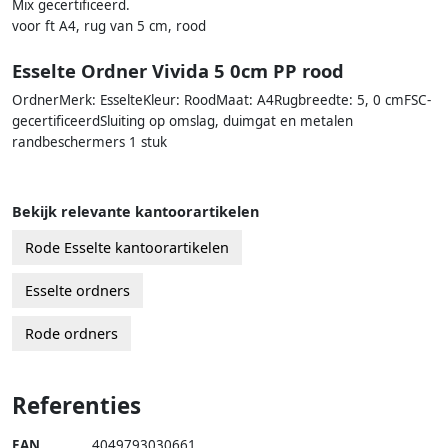
Mix gecertificeerd.
voor ft A4, rug van 5 cm, rood
Esselte Ordner Vivida 5 0cm PP rood
OrdnerMerk: EsselteKleur: RoodMaat: A4Rugbreedte: 5, 0 cmFSC-
gecertificeerdSluiting op omslag, duimgat en metalen
randbeschermers 1 stuk
Bekijk relevante kantoorartikelen
Rode Esselte kantoorartikelen
Esselte ordners
Rode ordners
Referenties
EAN
4049793030661