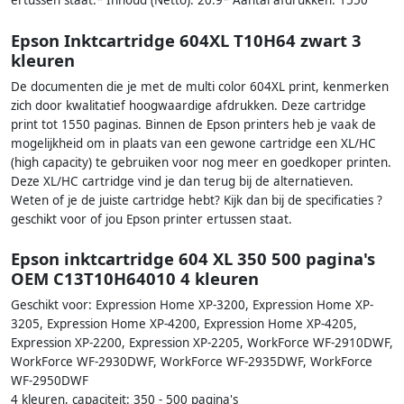
ertussen staat.* Inhoud (Netto): 20.9* Aantal afdrukken: 1550
Epson Inktcartridge 604XL T10H64 zwart 3
kleuren
De documenten die je met de multi color 604XL print, kenmerken
zich door kwalitatief hoogwaardige afdrukken. Deze cartridge
print tot 1550 paginas. Binnen de Epson printers heb je vaak de
mogelijkheid om in plaats van een gewone cartridge een XL/HC
(high capacity) te gebruiken voor nog meer en goedkoper printen.
Deze XL/HC cartridge vind je dan terug bij de alternatieven.
Weten of je de juiste cartridge hebt? Kijk dan bij de specificaties ?
geschikt voor of jou Epson printer ertussen staat.
Epson inktcartridge 604 XL 350 500 pagina's
OEM C13T10H64010 4 kleuren
Geschikt voor: Expression Home XP-3200, Expression Home XP-
3205, Expression Home XP-4200, Expression Home XP-4205,
Expression XP-2200, Expression XP-2205, WorkForce WF-2910DWF,
WorkForce WF-2930DWF, WorkForce WF-2935DWF, WorkForce
WF-2950DWF
4 kleuren, capaciteit: 350 - 500 pagina's