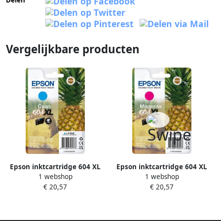
Delen
Vergelijkbare producten
Epson inktcartridge 604 XL
Epson inktcartridge 604 XL
1 webshop
1 webshop
350 pagina&apos;s OEM
350 pagina&apos;s OEM
€ 20,57
€ 20,57
C13T10H24010 cyaan
C13T10H34010 magenta