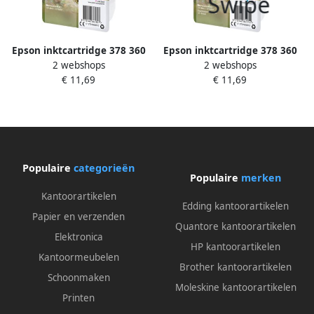
Epson inktcartridge 378 360
Epson inktcartridge 378 360
2 webshops
2 webshops
pagina&apos;s OEM
pagina&apos;s OEM
€ 11,69
€ 11,69
C13T37864010 licht magenta
C13T37824010 cyaan
Populaire
categorieën
Populaire
merken
Kantoorartikelen
Edding kantoorartikelen
Papier en verzenden
Quantore kantoorartikelen
Elektronica
HP kantoorartikelen
Kantoormeubelen
Brother kantoorartikelen
Schoonmaken
Moleskine kantoorartikelen
Printen