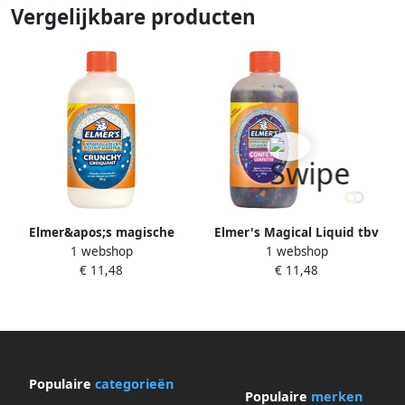
Vergelijkbare producten
Elmer&apos;s magische
Elmer's Magical Liquid tbv
1 webshop
1 webshop
vloeistof crunchy 259 ml
kinderlijm confetti
€ 11,48
€ 11,48
Populaire
categorieën
Populaire
merken