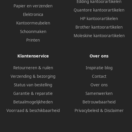
Edding kantoorartikelen
Papier en verzenden
Quantore kantoorartikelen
Elektronica
HP kantoorartikelen
Kantoormeubelen
Brother kantoorartikelen
Schoonmaken
Moleskine kantoorartikelen
Printen
Klantenservice
Over ons
Retourneren & ruilen
Inspiratie blog
Verzending & bezorging
Contact
Status van bestelling
Over ons
Garantie & reparatie
Samenwerken
Betaalmogelijkheden
Betrouwbaarheid
Voorraad & beschikbaarheid
Privacybeleid
&
Disclaimer