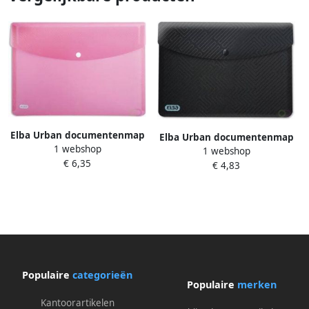
Elba Urban documentenmap
Elba Urban documentenmap
1 webshop
ft A4 uit PP transparant roze
1 webshop
ft A5 uit PP zwart pak van 5
€ 6,35
pak van 5 stuks
€ 4,83
stuks
Populaire
categorieën
Populaire
merken
Kantoorartikelen