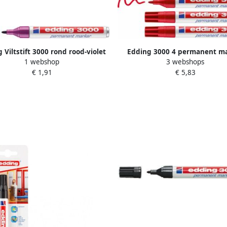
 Viltstift 3000 rond rood-violet
Edding 3000 4 permanent m
1 webshop
3 webshops
1.5-3mm
blister rood 4 stuks 1 5-
€ 1,91
€ 5,83