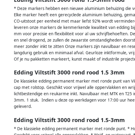
* Deze markers hebben een nieuwe aluminium behuizing die vo
Elke marker heeft een gerecyclede aluminium behuizing, gema
CO-uitstoot per eenheid met maar liefst 92% wordt verminderd
leveren onze markers de kenmerkende kwaliteit van edding bij 
mm voor precisie en flexibiliteit voor al uw schrijfbehoeften.
en snel drogend, ze zullen de zwaarste omstandigheden doorst
meer zonder inkt te zitten Onze markers zijn navulbaar en rese
langdurig gebruik en minimaal afval. Geurloze inktformule, vrij
Of je nu pakketten markeert, kunst maakt of industrile projec
Edding Viltstift 3000 rond rood 1.5 3mm
De klassieke edding permanent marker met ronde punt van Vi
cap met rolstop. Geschikt voor vrijwel alle oppervlakken en wri
lichtbestendige en reukarme inkt. Navulbaar met MTK en T25 in
3mm. 1 stuk. Indien u deze op werkdagen voor 17:00 uur hee
geleverd.
Edding Viltstift 3000 rond rood 1.5-3mm
* De klassieke edding permanent marker met ronde punt. * H
Geschikt voor vrijwel alle oppervlakken. * Wrijf- en watervast.