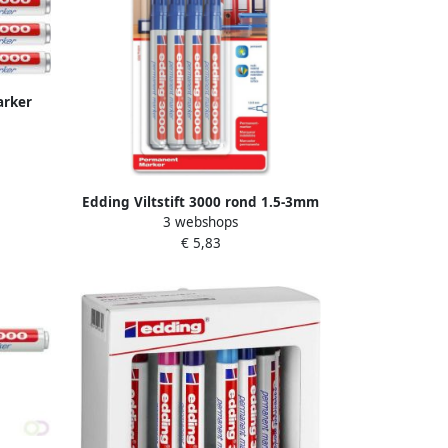
arker
3mm
Edding Viltstift 3000 rond 1.5-3mm
3 webshops
blauw blisterà 4 stuks
€ 5,83