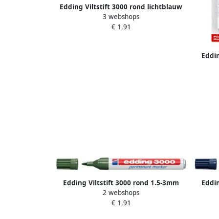
Edding Viltstift 3000 rond lichtblauw
3 webshops
1.5 3mm
€ 1,91
Eddin
Edding Viltstift 3000 rond 1.5-3mm
Eddin
2 webshops
olijfgroen
€ 1,91