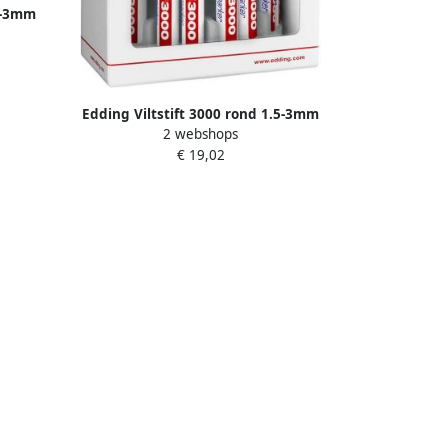
.5-3mm
Edding Viltstift 3000 rond 1.5-3mm
2 webshops
assorti set Ã 10 stuks
€ 19,02