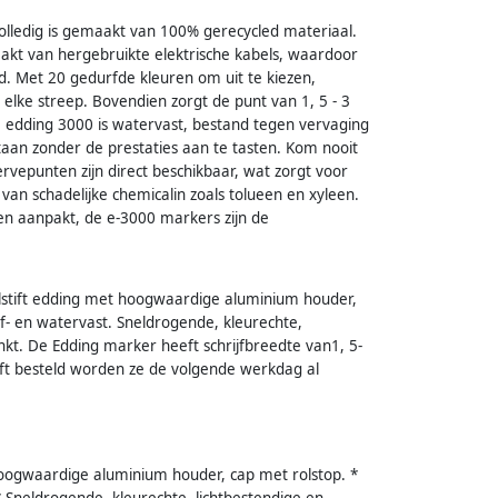
lledig is gemaakt van 100% gerecycled materiaal.
akt van hergebruikte elektrische kabels, waardoor
. Met 20 gedurfde kleuren om uit te kiezen,
elke streep. Bovendien zorgt de punt van 1, 5 - 3
 De edding 3000 is watervast, bestand tegen vervaging
aan zonder de prestaties aan te tasten. Kom nooit
rvepunten zijn direct beschikbaar, wat zorgt voor
 van schadelijke chemicalin zoals tolueen en xyleen.
ten aanpakt, de e-3000 markers zijn de
lstift edding met hoogwaardige aluminium houder,
jf- en watervast. Sneldrogende, kleurechte,
kt. De Edding marker heeft schrijfbreedte van1, 5-
ft besteld worden ze de volgende werkdag al
oogwaardige aluminium houder, cap met rolstop. *
 * Sneldrogende, kleurechte, lichtbestendige en