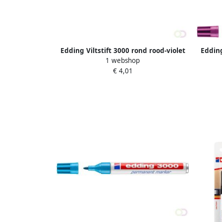
Edding Viltstift 3000 rond rood-violet
Edding
1 webshop
1.5-3mm
€ 4,01