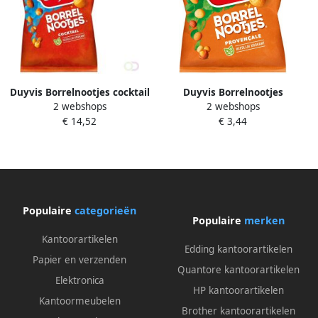
Duyvis Borrelnootjes cocktail
Duyvis Borrelnootjes
2 webshops
2 webshops
zak 1000 gram
provencale 275gr
€ 14,52
€ 3,44
Populaire
categorieën
Populaire
merken
Kantoorartikelen
Edding kantoorartikelen
Papier en verzenden
Quantore kantoorartikelen
Elektronica
HP kantoorartikelen
Kantoormeubelen
Brother kantoorartikelen