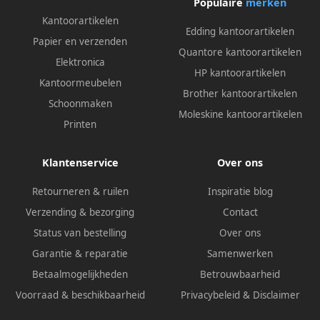
Populaire
merken
Kantoorartikelen
Edding kantoorartikelen
Papier en verzenden
Quantore kantoorartikelen
Elektronica
HP kantoorartikelen
Kantoormeubelen
Brother kantoorartikelen
Schoonmaken
Moleskine kantoorartikelen
Printen
Klantenservice
Over ons
Retourneren & ruilen
Inspiratie blog
Verzending & bezorging
Contact
Status van bestelling
Over ons
Garantie & reparatie
Samenwerken
Betaalmogelijkheden
Betrouwbaarheid
Voorraad & beschikbaarheid
Privacybeleid
&
Disclaimer