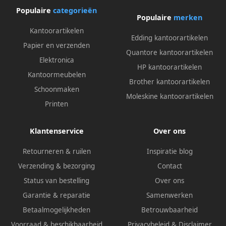
Populaire
categorieën
Populaire
merken
Kantoorartikelen
Edding kantoorartikelen
Papier en verzenden
Quantore kantoorartikelen
Elektronica
HP kantoorartikelen
Kantoormeubelen
Brother kantoorartikelen
Schoonmaken
Moleskine kantoorartikelen
Printen
Klantenservice
Over ons
Retourneren & ruilen
Inspiratie blog
Verzending & bezorging
Contact
Status van bestelling
Over ons
Garantie & reparatie
Samenwerken
Betaalmogelijkheden
Betrouwbaarheid
Voorraad & beschikbaarheid
Privacybeleid
&
Disclaimer