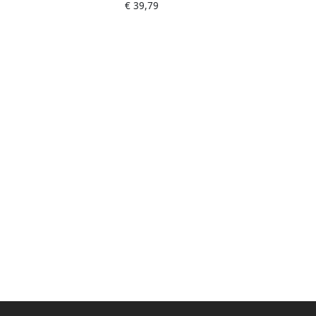
€ 39,79
kg