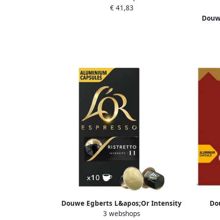
€ 41,83
Douwe
Douwe Egberts L&apos;Or Intensity
Do
3 webshops
koffiecapsules Ristretto pak van 10
kof