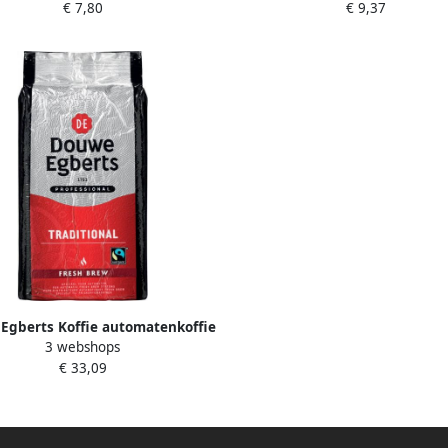
€ 7,80
€ 9,37
20 stuks
Egberts Koffie automatenkoffie
3 webshops
h brew traditional 1000 gram
€ 33,09