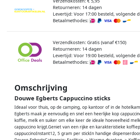
Verzendkosten: € 5,95
Retourneren: 14 dagen
Levertijd: Voor 17:00 besteld, volgende d
Betaalmethodes:
Verzendkosten: Gratis (vanaf €150)
Retourneren: 14 dagen
Levertijd: Voor 19:00 besteld, volgende d
Betaalmethodes:
Omschrijving
Douwe Egberts Cappuccino sticks
Ideaal voor thuis, op de camping, op kantoor of in de hotelka
Egberts maak je eenvoudig en snel een heerlijke kop cappuccin
koffie, melk en suiker om elke keer de ideale hoeveelheid mel
cappuccino krijgt.Geniet van een rijke en karakteristieke kof
cappuccinoInstant12, 5 gram per stickIn handige dispenserdo
Douwe EgbertsCategorie: Facilitair -> Warme dranken -> Koffie