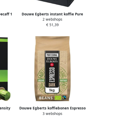
ecaff 1
Douwe Egberts instant koffie Pure
2 webshops
Gold doos van 200 stuks
€ 51,39
ensity
Douwe Egberts koffiebonen Espresso
3 webshops
 pak van
Dark Roast bio & fairtrade pak van 1