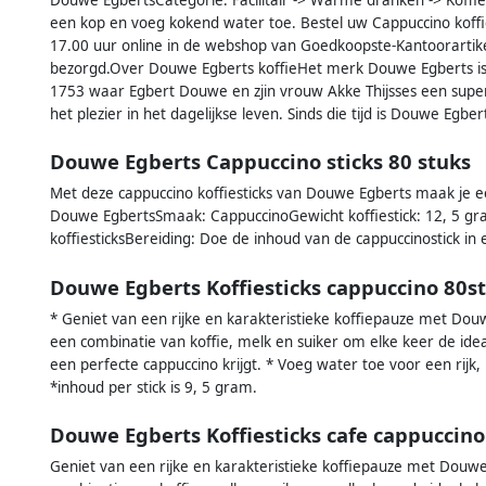
een kop en voeg kokend water toe. Bestel uw Cappuccino koff
17.00 uur online in de webshop van Goedkoopste-Kantoorartik
bezorgd.Over Douwe Egberts koffieHet merk Douwe Egberts is op
1753 waar Egbert Douwe en zjin vrouw Akke Thijsses een sup
het plezier in het dagelijkse leven. Sinds die tijd is Douwe Egb
Douwe Egberts Cappuccino sticks 80 stuks
Met deze cappuccino koffiesticks van Douwe Egberts maak je e
Douwe EgbertsSmaak: CappuccinoGewicht koffiestick: 12, 5 gr
koffiesticksBereiding: Doe de inhoud van de cappuccinostick i
Douwe Egberts Koffiesticks cappuccino 80st
* Geniet van een rijke en karakteristieke koffiepauze met Douw
een combinatie van koffie, melk en suiker om elke keer de ide
een perfecte cappuccino krijgt. * Voeg water toe voor een rijk,
*inhoud per stick is 9, 5 gram.
Douwe Egberts Koffiesticks cafe cappuccino
Geniet van een rijke en karakteristieke koffiepauze met Douwe