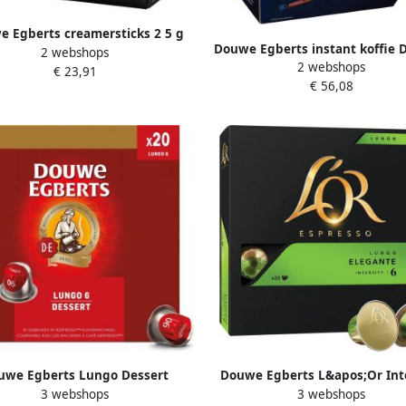
 Egberts creamersticks 2 5 g
Douwe Egberts instant koffie D
2 webshops
doos van 500 stuks
2 webshops
5 g doos van 200 stuks
€ 23,91
€ 56,08
uwe Egberts Lungo Dessert
Douwe Egberts L&apos;Or Int
3 webshops
3 webshops
fiecapsules pak van 20 stuks
koffiecapsules Lungo Elegante