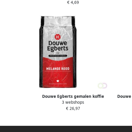
€ 4,69
stuks
Douwe Egberts gemalen koffie
Douwe 
3 webshops
Melange Rood standaard pak van 1 kg
fres
€ 26,97