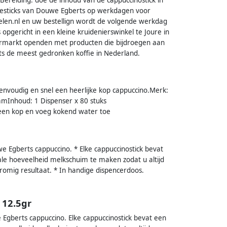
iesticks van Douwe Egberts op werkdagen voor
elen.nl en uw bestellign wordt de volgende werkdag
gericht in een kleine kruidenierswinkel te Joure in
ermarkt openden met producten die bijdroegen aan
erts de meest gedronken koffie in Nederland.
envoudig en snel een heerlijke kop cappuccino.Merk:
amInhoud: 1 Dispenser x 80 stuks
n een kop en voeg kokend water toe
e Egberts cappuccino. * Elke cappuccinostick bevat
ale hoeveelheid melkschuim te maken zodat u altijd
 romig resultaat. * In handige dispencerdoos.
 12.5gr
 Egberts cappuccino. Elke cappuccinostick bevat een