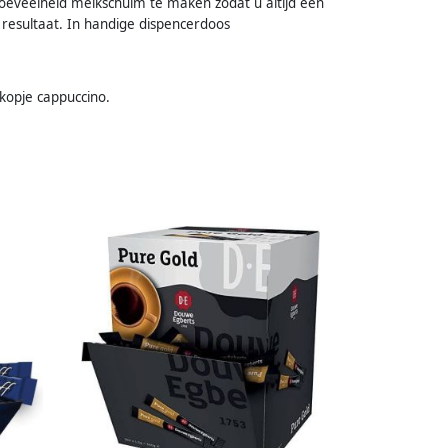
hoeveelheid melkschuim te maken zodat u altijd een
g resultaat. In handige dispencerdoos
 kopje cappuccino.