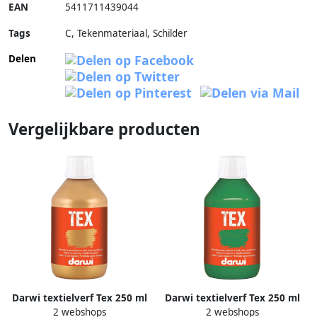
EAN
5411711439044
Tags
C, Tekenmateriaal, Schilder
Delen
Vergelijkbare producten
Darwi textielverf Tex 250 ml
Darwi textielverf Tex 250 ml
2 webshops
2 webshops
goud
donkergroen