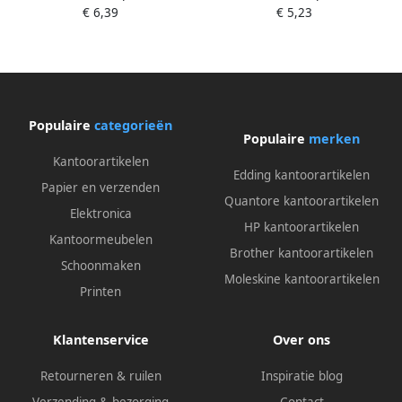
€ 6,39
€ 5,23
Populaire
categorieën
Populaire
merken
Kantoorartikelen
Edding kantoorartikelen
Papier en verzenden
Quantore kantoorartikelen
Elektronica
HP kantoorartikelen
Kantoormeubelen
Brother kantoorartikelen
Schoonmaken
Moleskine kantoorartikelen
Printen
Klantenservice
Over ons
Retourneren & ruilen
Inspiratie blog