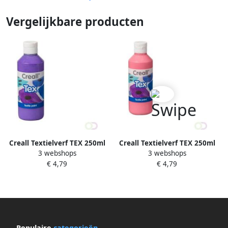
Vergelijkbare producten
Creall Textielverf TEX 250ml
Creall Textielverf TEX 250ml
3 webshops
3 webshops
06 paars
16 rose
€ 4,79
€ 4,79
Populaire
categorieën