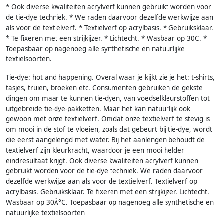
* Ook diverse kwaliteiten acrylverf kunnen gebruikt worden voor
de tie-dye techniek. * We raden daarvoor dezelfde werkwijze aan
als voor de textielverf. * Textielverf op acrylbasis. * Gebruiksklaar.
* Te fixeren met een strijkijzer. * Lichtecht. * Wasbaar op 30C. *
Toepasbaar op nagenoeg alle synthetische en natuurlijke
textielsoorten.
Tie-dye: hot and happening. Overal waar je kijkt zie je het: t-shirts,
tasjes, truien, broeken etc. Consumenten gebruiken de gekste
dingen om maar te kunnen tie-dyen, van voedselkleurstoffen tot
uitgebreide tie-dye-pakketten. Maar het kan natuurlijk ook
gewoon met onze textielverf. Omdat onze textielverf te stevig is
om mooi in de stof te vloeien, zoals dat gebeurt bij tie-dye, wordt
die eerst aangelengd met water. Bij het aanlengen behoudt de
textielverf zijn kleurkracht, waardoor je een mooi helder
eindresultaat krijgt. Ook diverse kwaliteiten acrylverf kunnen
gebruikt worden voor de tie-dye techniek. We raden daarvoor
dezelfde werkwijze aan als voor de textielverf. Textielverf op
acrylbasis. Gebruiksklaar. Te fixeren met een strijkijzer. Lichtecht.
Wasbaar op 30Â°C. Toepasbaar op nagenoeg alle synthetische en
natuurlijke textielsoorten