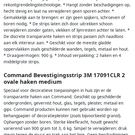
rekontgrendelingstechnologie. * Hangt zonder beschadigingen op,
hecht stevig en laat na verwijderen geen sporen achter. *
Gemakkelijk aan te brengen: er zijn geen spijkers, schroeven of
boren nodig. * De strips laten zich door uitrekken schoon
verwijderen zonder gaten, vlekken of lijmresten achter te laten. *
De discrete transparante haken en strips passen zich naadloos
aan elk interieur aan. * Geschikt voor de meeste gladde
oppervlakken zoals geschilderde wanden, tegels, metaal en hout.
* Draagvermogen: 900 g. * Inhoud verpakking: 2 haken en 4
middelgrote strips.
Command Bevestigingsstrip 3M 17091CLR 2
ovale haken medium
Speciaal voor decoratieve toepassingen in huis zijn er de
transparante haken van Command. Geschikt op geschilderde
ondergronden, gevernist hout, glas, tegels, pleister, metaal en
gips. Command producten kunnen niet gebruikt worden op
behangpapier of decoratiepleister (zoals bijvoorbeeld granol).
Ophangen zonder boren. Sterke kleefkracht, houdt gewicht
varierend van 900 gram tot 3, 6 kg. Simpel te verwijderen: druk
stevig tegen de muur en trek aan het lipje. Geen beschadigingen