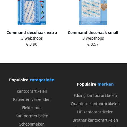
Command decohaak extra
Command decohaak small
3 webshops
3 webshops
small draagvermogen 225
draagvermogen 225 gram
€ 3,90
€ 3,57
gram transparant blister van
transparant blister van 6
20 stuks
stuks
Populaire
categorieën
Populaire
merken
Kantoorartikelen
Edding kantoorartikelen
Papier en verzenden
Quantore kantoorartikelen
Elektronica
HP kantoorartikelen
Kantoormeubelen
Brother kantoorartikelen
Schoonmaken