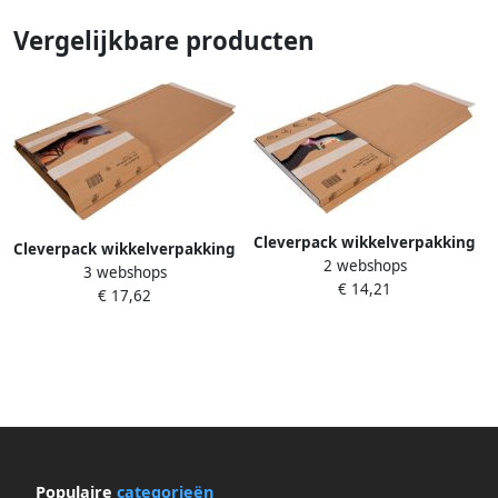
Vergelijkbare producten
Cleverpack wikkelverpakking
Cleverpack wikkelverpakking
2 webshops
uit golfkarton ft 215 x 305 x
3 webshops
uit golfkarton ft 270 x 330 x
€ 14,21
20 80 mm pak van 10 stuks
€ 17,62
20 80 pak van 10 stuks
Populaire
categorieën