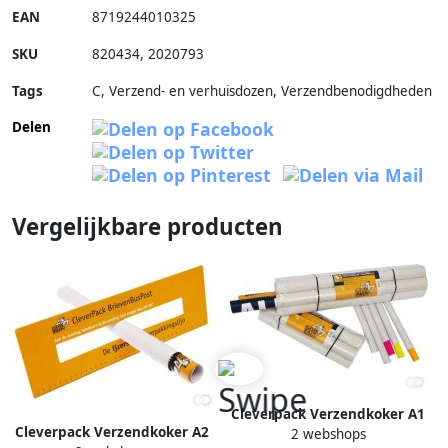
EAN
8719244010325
SKU
820434
,
2020793
Tags
C, Verzend- en verhuisdozen, Verzendbenodigdheden
Delen
Vergelijkbare producten
Cleverpack Verzendkoker A1
Cleverpack Verzendkoker A2
2 webshops
650x50x1.5 met doppen wit