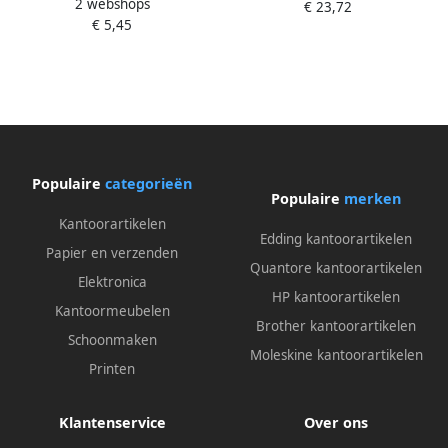
2 webshops
450x50x1.5 met doppen wit
€ 23,72
pak Ã 20 stuks
€ 5,45
pakà 5 stuks
Populaire
categorieën
Populaire
merken
Kantoorartikelen
Edding kantoorartikelen
Papier en verzenden
Quantore kantoorartikelen
Elektronica
HP kantoorartikelen
Kantoormeubelen
Brother kantoorartikelen
Schoonmaken
Moleskine kantoorartikelen
Printen
Klantenservice
Over ons