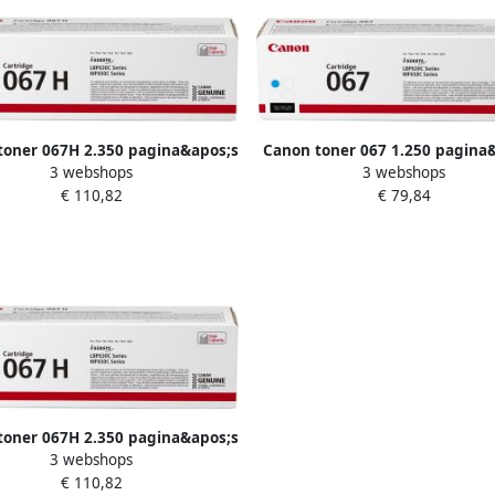
toner 067H 2.350 pagina&apos;s
Canon toner 067 1.250 pagina
3 webshops
3 webshops
OEM 5103C002 geel
OEM 5101C002 cyaan
€ 110,82
€ 79,84
toner 067H 2.350 pagina&apos;s
3 webshops
OEM 5104C002 magenta
€ 110,82