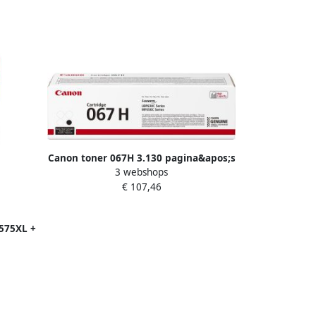
Canon toner 067H 3.130 pagina&apos;s
3 webshops
OEM 5106C002 zwart
€ 107,46
-575XL +
apos;s
n