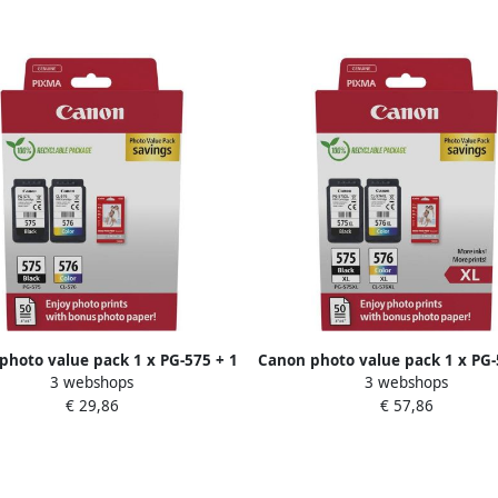
photo value pack 1 x PG-575 + 1
Canon photo value pack 1 x PG
3 webshops
3 webshops
-576 100 pagina&apos;s OEM
1 x CL-576XL 300 400 pagina&
€ 29,86
€ 57,86
5438C004 4 kleuren
OEM 5437C006 4 kleure