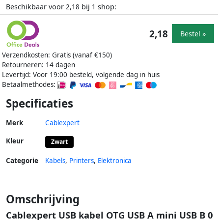
Beschikbaar voor
bij
shop:
2,18
1
2,18
Bestel »
Verzendkosten: Gratis (vanaf €150)
Retourneren: 14 dagen
Levertijd: Voor 19:00 besteld, volgende dag in huis
Betaalmethodes:
Specificaties
Merk
Cablexpert
Kleur
Zwart
Categorie
Kabels
,
Printers
,
Elektronica
Omschrijving
Cablexpert USB kabel OTG USB A mini USB B 0