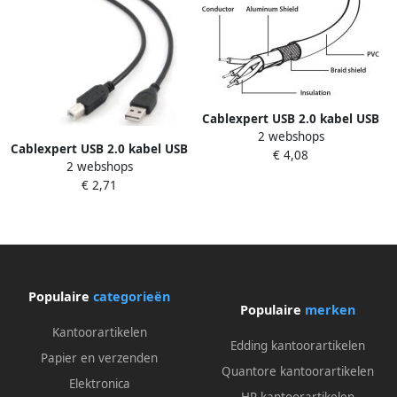
Cablexpert USB 2.0 kabel USB
2 webshops
A-stekker USB B-stekker 4 5
Cablexpert USB 2.0 kabel USB
€ 4,08
m
2 webshops
A-stekker USB B-stekker 1 8
€ 2,71
m
Populaire
categorieën
Populaire
merken
Kantoorartikelen
Edding kantoorartikelen
Papier en verzenden
Quantore kantoorartikelen
Elektronica
HP kantoorartikelen