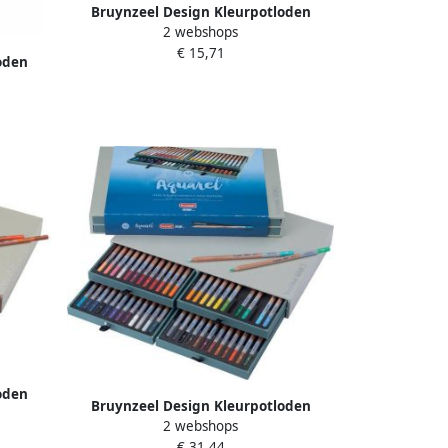
Bruynzeel Design Kleurpotloden
2 webshops
Bruynzeel 8835 Design aquarel
€ 15,71
24stuks assorti
oden
arel
oden
Bruynzeel Design Kleurpotloden
assorti
2 webshops
Bruynzeel 8835 Design aquarel
€ 31,44
48stuks assorti