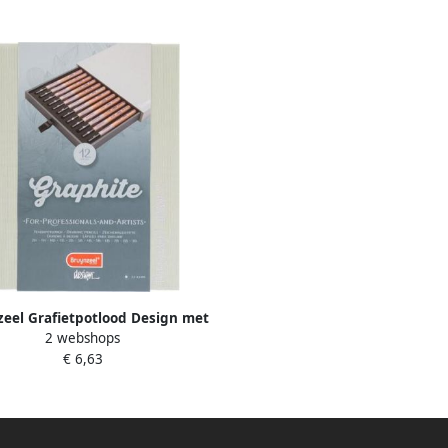
eel Grafietpotlood Design met
2 webshops
bewaardoos setà 12 hardheden
€ 6,63
grijs