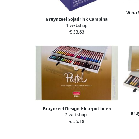
Wiha 
Bruynzeel Sojadrink Campina
1 webshop
plantaardig pak 1 liter
€ 33,63
mas
Bruynzeel Design Kleurpotloden
Bru
2 webshops
Bruynzeel 8840 Design pastel 48stuks
Bruynz
€ 55,18
assorti