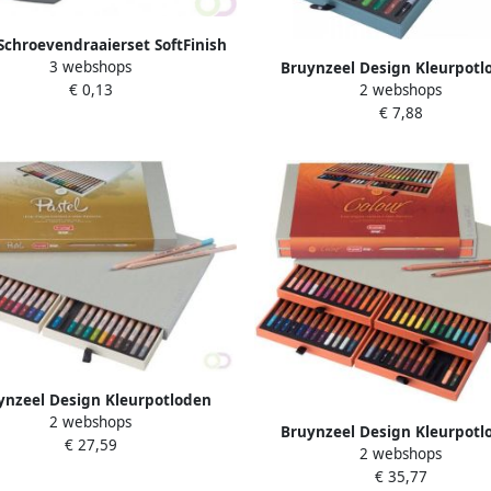
Schroevendraaierset SoftFinish
3 webshops
sleufkop Â PhillipsÂ 6
Bruynzeel Design Kleurpotl
€ 0,13
2 webshops
deligÂ metÂ doorgaande
Bruynzeel 8835 Design aqu
€ 7,88
zeskantschacht en
12stuks assort
sieveÂ stalenÂ kap(21250 )
ynzeel Design Kleurpotloden
2 webshops
eel 8840 Design pastel 24stuks
Bruynzeel Design Kleurpotl
€ 27,59
assorti
2 webshops
Bruynzeel Colour box 48stuks 
€ 35,77