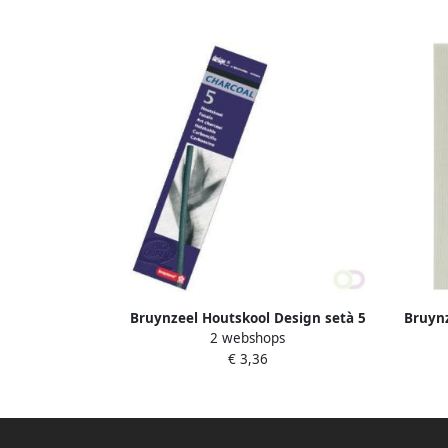
Bruynzeel Houtskool Design setà 5
Bruynz
2 webshops
stuks
luxe 
€ 3,36