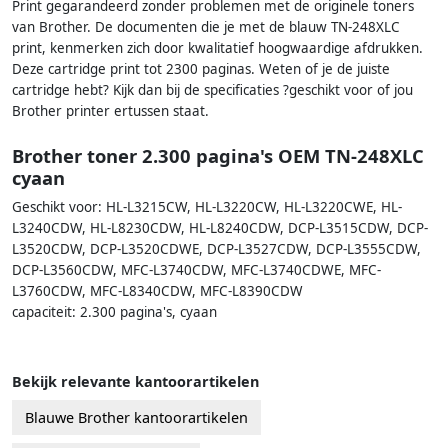
Print gegarandeerd zonder problemen met de originele toners
van Brother. De documenten die je met de blauw TN-248XLC
print, kenmerken zich door kwalitatief hoogwaardige afdrukken.
Deze cartridge print tot 2300 paginas. Weten of je de juiste
cartridge hebt? Kijk dan bij de specificaties ?geschikt voor of jou
Brother printer ertussen staat.
Brother toner 2.300 pagina's OEM TN-248XLC
cyaan
Geschikt voor: HL-L3215CW, HL-L3220CW, HL-L3220CWE, HL-
L3240CDW, HL-L8230CDW, HL-L8240CDW, DCP-L3515CDW, DCP-
L3520CDW, DCP-L3520CDWE, DCP-L3527CDW, DCP-L3555CDW,
DCP-L3560CDW, MFC-L3740CDW, MFC-L3740CDWE, MFC-
L3760CDW, MFC-L8340CDW, MFC-L8390CDW
capaciteit: 2.300 pagina's, cyaan
Bekijk relevante kantoorartikelen
Blauwe Brother kantoorartikelen