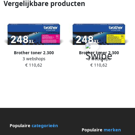
Vergelijkbare producten
Brother toner 2.300
Brother toner 2.300
3 webshops
3 webshops
pagina&apos;s OEM TN-
pagina&apos;s OEM TN-
€ 110,62
€ 110,62
248XLM magenta
248XLY geel
Populaire
categorieën
Populaire
merken