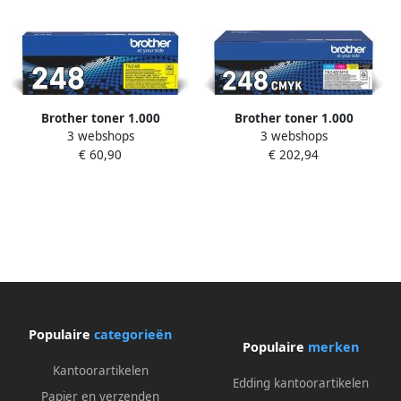
Brother toner 1.000
Brother toner 1.000
3 webshops
3 webshops
pagina&apos;s OEM TN-248Y
pagina&apos;s OEM TN-
€ 60,90
€ 202,94
geel
248VAL 4 kleuren
Populaire
categorieën
Populaire
merken
Kantoorartikelen
Edding kantoorartikelen
Papier en verzenden